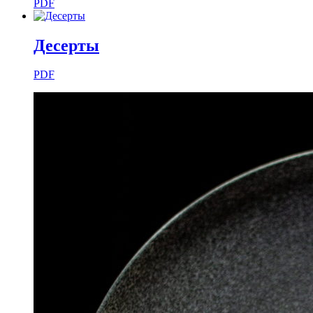
PDF
Десерты
PDF